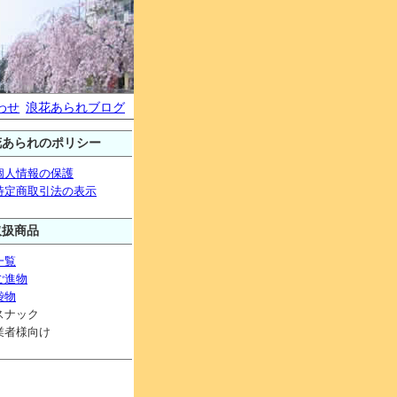
わせ
浪花あられブログ
花あられのポリシー
個人情報の保護
特定商取引法の表示
取扱商品
一覧
ご進物
袋物
スナック
業者様向け