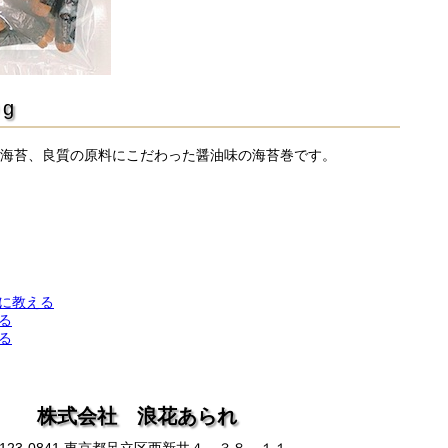
0g
海苔、良質の原料にこだわった醤油味の海苔巻です。
に教える
る
る
株式会社 浪花あられ